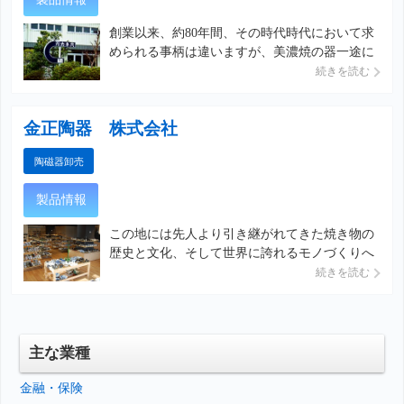
創業以来、約80年間、その時代時代において求
められる事柄は違いますが、美濃焼の器一途に
販売してまいりました。 美濃焼は世界に誇る規
続きを読む
模で販売され、品種の豊富さ・価格帯の幅広さ
では世界一だと信じています。 その幅広い商品
金正陶器 株式会社
群の中から、私達の目で選び抜いた商品を提供
し、また、皆様からのご要望をその商品群の中
陶磁器卸売
より選びだす努力を致しております。 器は、生
活の中で潤いを満たしてくれる一品だと信じて
製品情報
います。
この地には先人より引き継がれてきた焼き物の
歴史と文化、そして世界に誇れるモノづくりへ
の知識や技術情熱などの魅力が沢山残っていま
続きを読む
す。長い時代の流れの中で、私達の会社は140
年もの間この美濃焼を国内外に発信してきまし
た。伝統の中にも新しさを探求し常に人に感動
をあたえられる器づくりを目指します。会社内
主な業種
にてショップ姿月窯を、２Fショールームでは
レストランなどで使用されるプロユースの食器
金融・保険