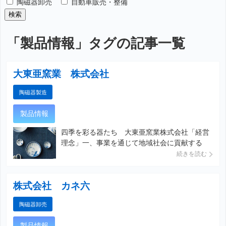
陶磁器卸売
自動車販売・整備
「
製品情報
」タグの記事一覧
大東亜窯業 株式会社
陶磁器製造
製品情報
四季を彩る器たち 大東亜窯業株式会社「経営
理念」一、事業を通じて地域社会に貢献する
一、お客様の身になってより良い製品をより安
続きを読む
く提供する 一、全社員の幸福な生活を実現す
る 一、日本一の和食器メーカーを目指す
株式会社 カネ六
陶磁器卸売
製品情報